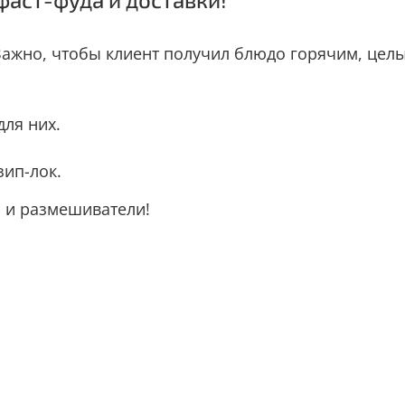
ажно, чтобы клиент получил блюдо горячим, целым
ля них.
зип-лок.
а и размешиватели!