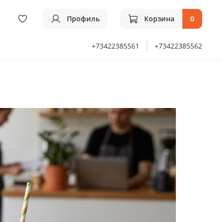
Профиль
Корзина
0
+73422385561
+73422385562