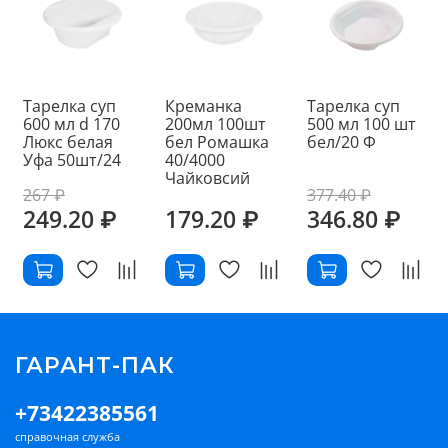
Тарелка суп
Креманка
Тарелка суп
600 мл d 170
200мл 100шт
500 мл 100 шт
Люкс белая
бел Ромашка
бел/20 Ф
Уфа 50шт/24
40/4000
Чайковсий
267 ₽
377.40 ₽
249.20 ₽
179.20 ₽
346.80 ₽
ГАРАНТ-ПАК
+73422385561
справочная служба