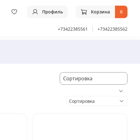
Профиль
Корзина
0
+73422385561
+73422385562