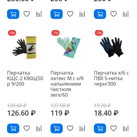
-9%
-7%
-7%
Перчатка
Перчатка
Перчатка х/б с
КЩС-2 К80Щ50
латекс M с х/б
ПВХ 5-нитка
р 9/200
напылением
черн/300
Чистюля
легк/60
139.60 ₽
127.50 ₽
19.70 ₽
126.60 ₽
119 ₽
18.40 ₽