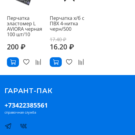
Перчатка
Перчатка х/б с
эластомер L
ПВХ 4-нитка
AVIORA черная
черн/500
100 шт/10
17.40 ₽
200 ₽
16.20 ₽
ГАРАНТ-ПАК
+73422385561
справочная служба