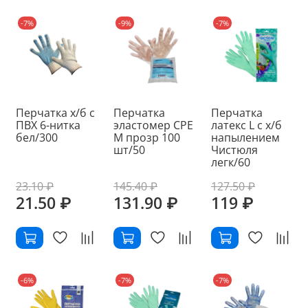
-7%
-9%
-7%
Перчатка х/б с
Перчатка
Перчатка
ПВХ 6-нитка
эластомер СРЕ
латекс L с х/б
бел/300
M прозр 100
напылением
шт/50
Чистюля
легк/60
23.10 ₽
145.40 ₽
127.50 ₽
21.50 ₽
131.90 ₽
119 ₽
-6%
-7%
-7%