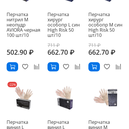
Перчатка
Перчатка
Перчатка
нитрил M
хирург
хирург
неопудр
особопр L син
особопр M син
AVIORA черная
High Risk 50
High Risk 50
100 шт/10
шт/10
шт/10
711 ₽
711 ₽
502.90 ₽
662.70 ₽
662.70 ₽
-22%
Перчатка
Перчатка
Перчатка
винил L
винил L
винил M