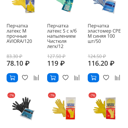
Перчатка
Перчатка
Перчатка
латекс M
латекс S с х/б
эластомер СРЕ
прочные
напылением
M синяя 100
AVIORA/120
Чистюля
шт/50
легк/12
83.30 ₽
127.50 ₽
124.50 ₽
78.10 ₽
119 ₽
116.20 ₽
-7%
-7%
-7%