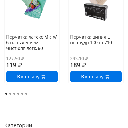
Перчатка латекс M с х/
Перчатка винил L
б напылением
неопудр 100 шт/10
Чистюля легк/60
127.50 ₽
243.10 ₽
119 ₽
189 ₽
В корзину
В корзину
Категории