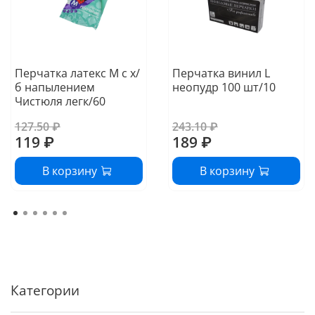
Перчатка латекс M с х/
Перчатка винил L
б напылением
неопудр 100 шт/10
Чистюля легк/60
127.50 ₽
243.10 ₽
119 ₽
189 ₽
В корзину
В корзину
Категории