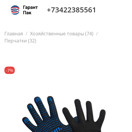
+73422385561
Главная
Хозяйственные товары (74)
Перчатки (32)
-7%