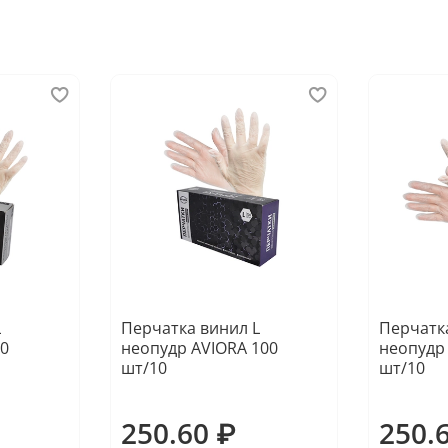
L
Перчатка винил L
Перчатк
10
неопудр AVIORA 100
неопудр
шт/10
шт/10
250.60 ₽
250.