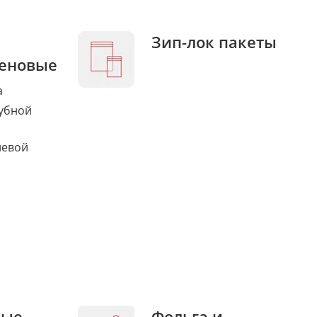
Зип-лок пакеты
еновые
а
убной
левой
ные
Фольга и