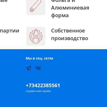
Алюминиевая
форма
партии
Собственное
производство
Мы в соц. сетях
+73422385561
справочная служба