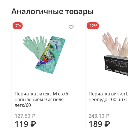
Аналогичные товары
-7%
-22%
Перчатка латекс M с х/б
Перчатка винил 
напылением Чистюля
неопудр 100 шт/
легк/60
127.50 ₽
243.10 ₽
119 ₽
189 ₽