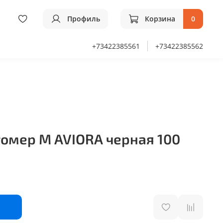
Профиль
Корзина
0
+73422385561
+73422385562
томер М AVIORA черная 100