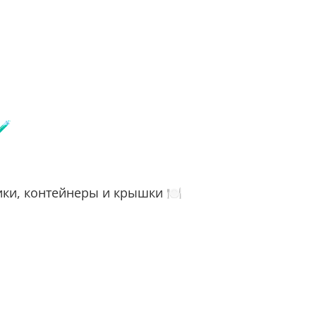
🧪
ки, контейнеры и крышки 🍽️