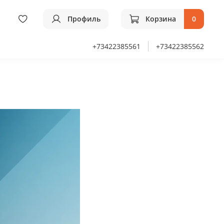
Профиль
Корзина
0
+73422385561
+73422385562