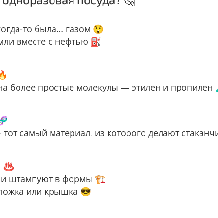
когда-то была… газом 😲
емли вместе с нефтью ⛽
🔥
на более простые молекулы — этилен и пропилен 
🧬
тот самый материал, из которого делают стаканчи
ы ♨️
и штампуют в формы 🏗️
 ложка или крышка 😎