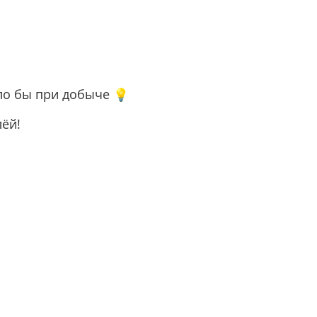
ело бы при добыче 💡
лёй!