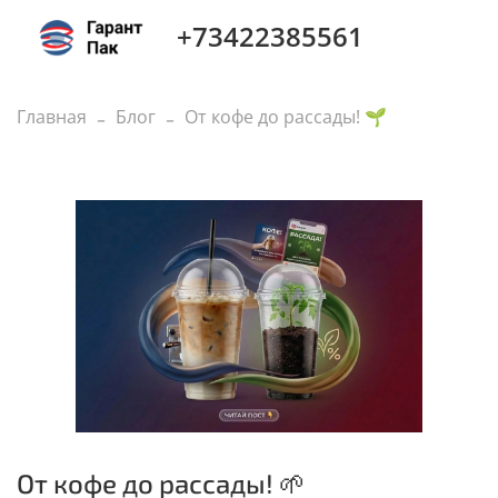
+73422385561
Главная
Блог
От кофе до рассады! 🌱
От кофе до рассады! 🌱