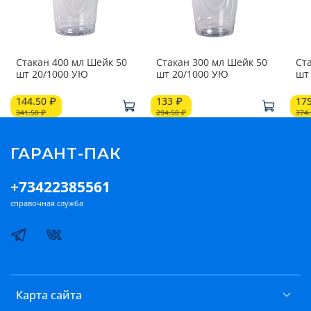
Стакан 400 мл Шейк 50
Стакан 300 мл Шейк 50
Ст
шт 20/1000 УЮ
шт 20/1000 УЮ
144.50 ₽
133 ₽
17
341.50 ₽
294.50 ₽
374.
ГАРАНТ-ПАК
+73422385561
справочная служба
Карта сайта