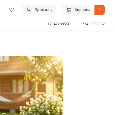
Профиль
Корзина
0
+73422385561
+73422385562