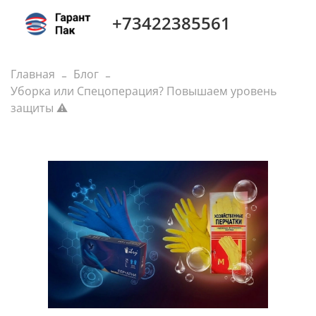
+73422385561
Главная
Блог
Уборка или Спецоперация? Повышаем уровень
защиты ⚠️