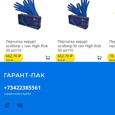
Перчатка хирург
Перчатка хирург
Пе
особопр L син High Risk
особопр M син High Risk
50 шт/10
50 шт/10
662.70 ₽
662.70 ₽
78.
711 ₽
711 ₽
83.3
ГАРАНТ-ПАК
+73422385561
справочная служба