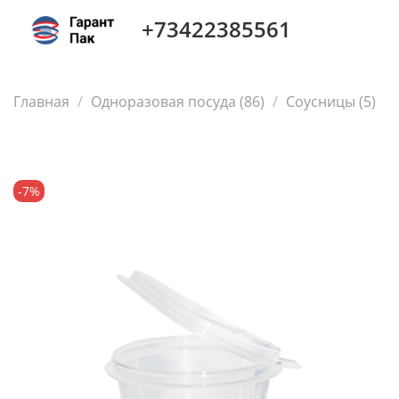
+73422385561
Главная
Одноразовая посуда (86)
Соусницы (5)
-7%