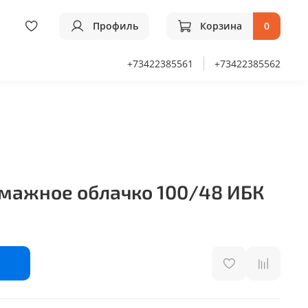
Профиль
Корзина
0
+73422385561
+73422385562
умажное облачко 100/48 ИБК