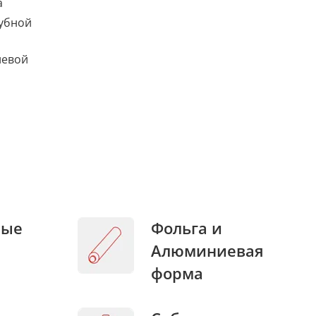
а
убной
левой
ные
Фольга и
Алюминиевая
форма