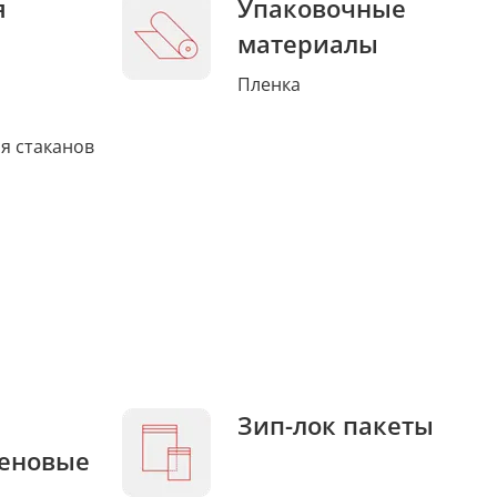
я
Упаковочные
материалы
Пленка
я стаканов
Зип-лок пакеты
еновые