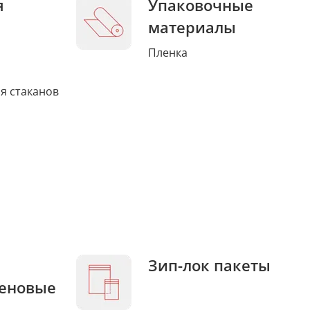
я
Упаковочные
материалы
Пленка
я стаканов
Зип-лок пакеты
еновые