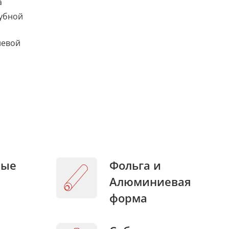
а
убной
левой
ные
Фольга и
Алюминиевая
форма