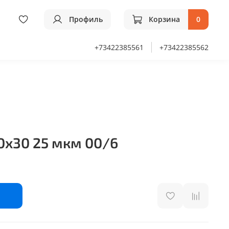
Профиль
Корзина
0
+73422385561
+73422385562
0х30 25 мкм 00/6