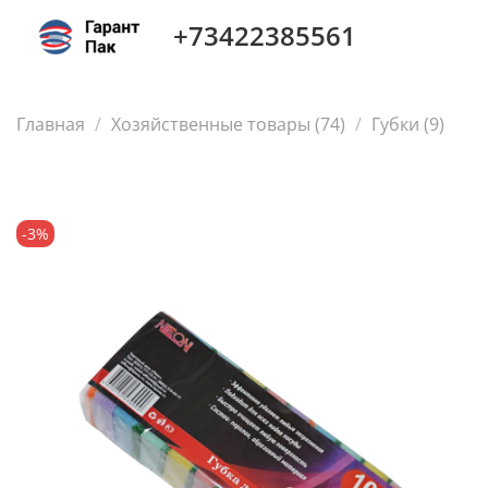
+73422385561
Главная
Хозяйственные товары (74)
Губки (9)
-3%