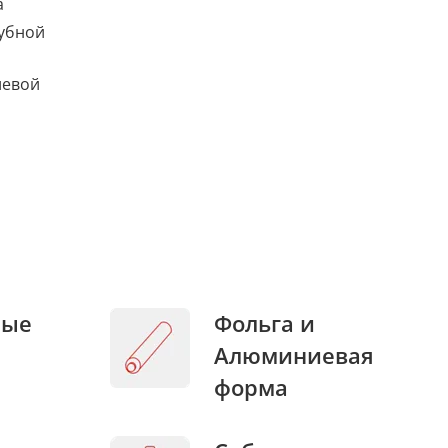
а
убной
левой
ные
Фольга и
Алюминиевая
форма