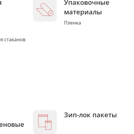
я
Упаковочные
материалы
Пленка
я стаканов
Зип-лок пакеты
еновые