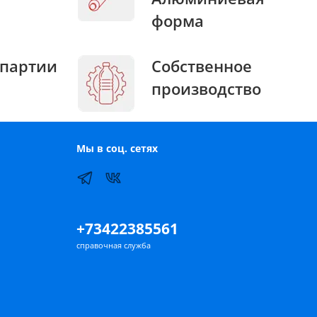
форма
партии
Собственное
производство
Мы в соц. сетях
+73422385561
справочная служба