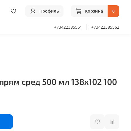
Профиль
Корзина
0
+73422385561
+73422385562
прям сред 500 мл 138х102 100