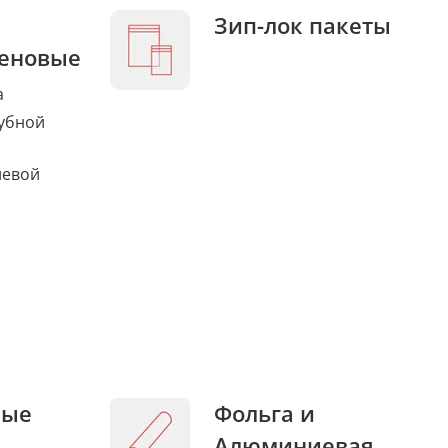
Зип-лок пакеты
еновые
а
убной
левой
ные
Фольга и
Алюминиевая