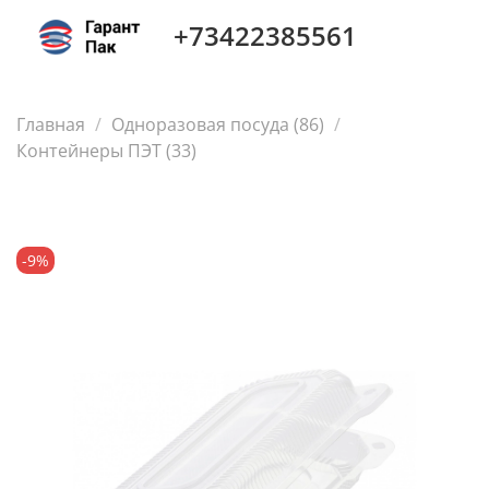
+73422385561
Главная
Одноразовая посуда (86)
Контейнеры ПЭТ (33)
-9%