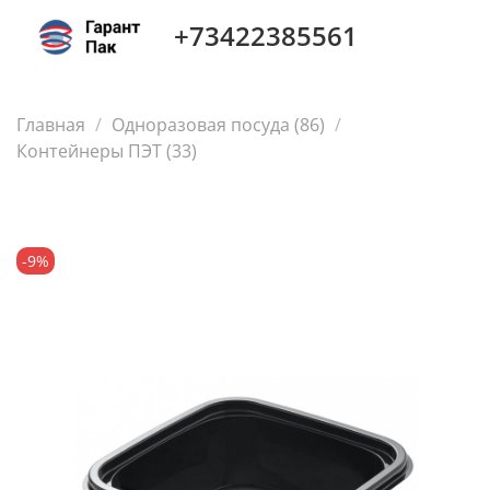
+73422385561
Главная
Одноразовая посуда (86)
Контейнеры ПЭТ (33)
-9%