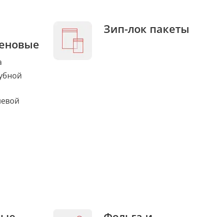
Зип-лок пакеты
еновые
а
убной
левой
ные
Фольга и