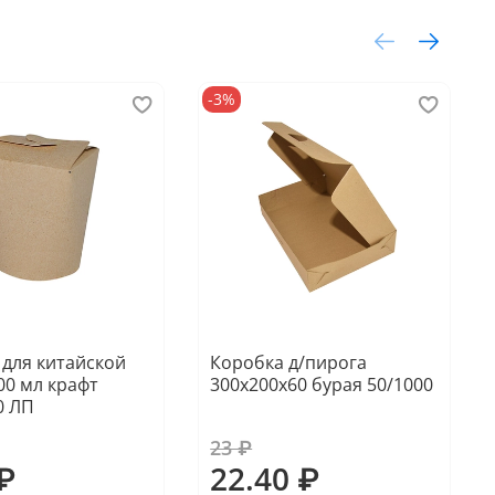
-3%
 для китайской
Коробка д/пирога
00 мл крафт
300х200х60 бурая 50/1000
0 ЛП
23 ₽
 ₽
22.40 ₽