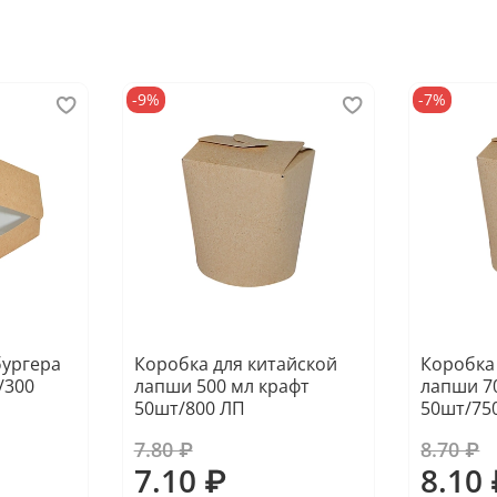
-9%
-7%
бургера
Коробка для китайской
Коробка
/300
лапши 500 мл крафт
лапши 7
50шт/800 ЛП
50шт/75
7.80 ₽
8.70 ₽
7.10 ₽
8.10