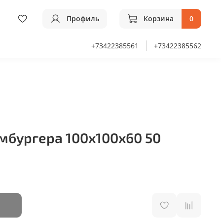
Профиль
Корзина
0
+73422385561
+73422385562
мбургера 100х100х60 50