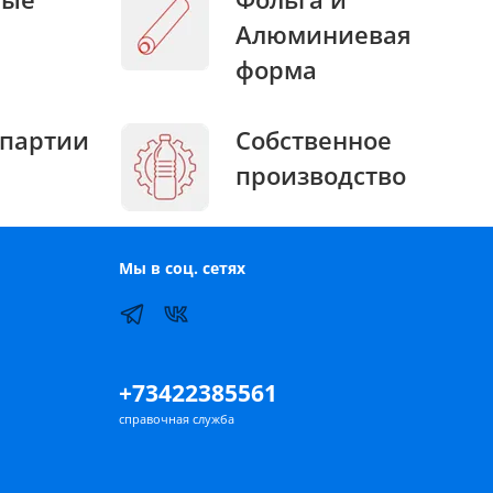
Алюминиевая
форма
партии
Собственное
производство
Мы в соц. сетях
+73422385561
справочная служба