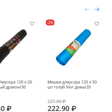
-2%
мусора 120 л 20
Мешки д/мусора 120 л 50
ый дракон/30
шт голуб Уют дома/20
227.50 ₽
80 ₽
222.90 ₽