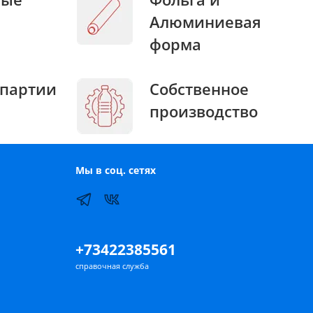
Алюминиевая
форма
партии
Собственное
производство
Мы в соц. сетях
+73422385561
справочная служба