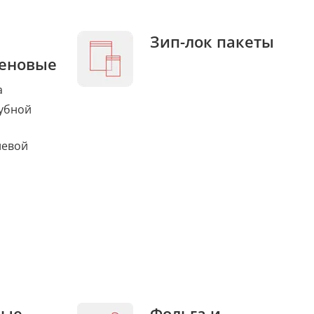
Зип-лок пакеты
еновые
а
убной
левой
ные
Фольга и