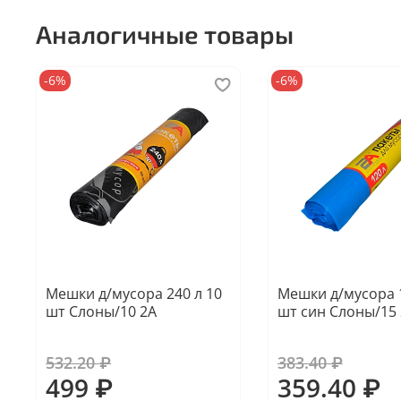
Аналогичные товары
-6%
-6%
Мешки д/мусора 240 л 10
Мешки д/мусора 1
шт Слоны/10 2А
шт син Слоны/15
532.20 ₽
383.40 ₽
499 ₽
359.40 ₽