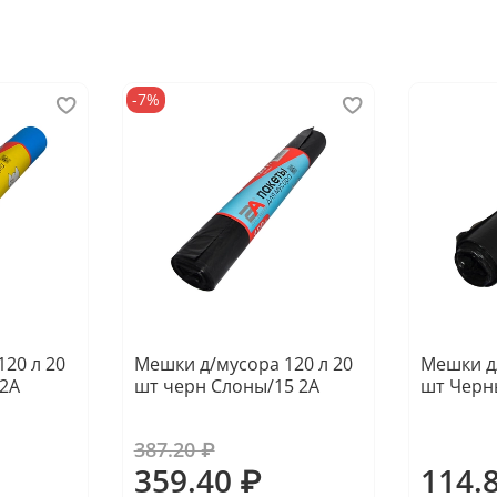
-7%
20 л 20
Мешки д/мусора 120 л 20
Мешки д/
 2А
шт черн Слоны/15 2А
шт Черн
387.20 ₽
359.40 ₽
114.