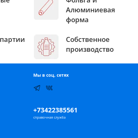
Алюминиевая
форма
партии
Собственное
производство
Мы в соц. сетях
+73422385561
справочная служба