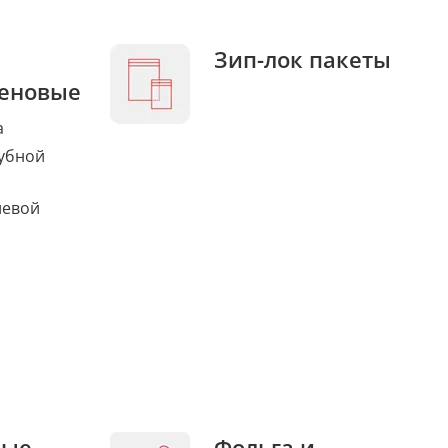
Зип-лок пакеты
еновые
а
убной
левой
ные
Фольга и