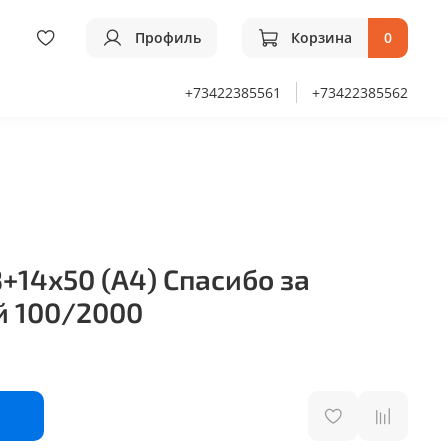
Профиль
Корзина
0
+73422385561
+73422385562
+14х50 (А4) Спасибо за
й 100/2000