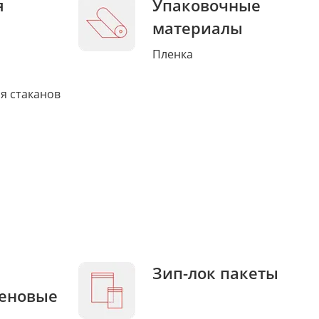
я
Упаковочные
материалы
Пленка
я стаканов
Зип-лок пакеты
еновые