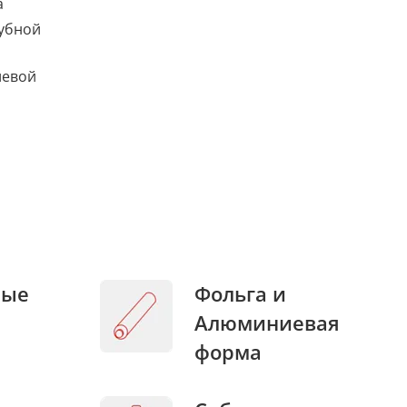
а
убной
левой
ные
Фольга и
Алюминиевая
форма