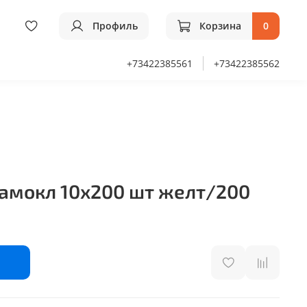
Профиль
Корзина
0
+73422385561
+73422385562
самокл 10х200 шт желт/200