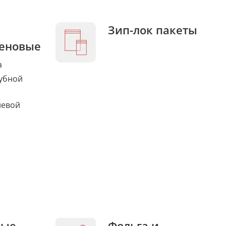
Зип-лок пакеты
еновые
а
убной
левой
ные
Фольга и