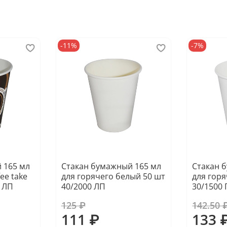
-11%
-7%
 165 мл
Стакан бумажный 165 мл
Стакан 
ee take
для горячего белый 50 шт
для горя
 ЛП
40/2000 ЛП
30/1500
125 ₽
142.50 
111 ₽
133 