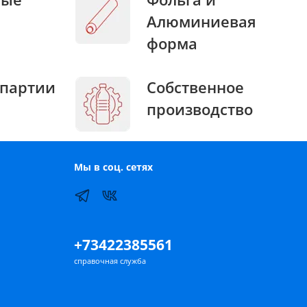
Алюминиевая
форма
партии
Собственное
производство
Мы в соц. сетях
+73422385561
справочная служба