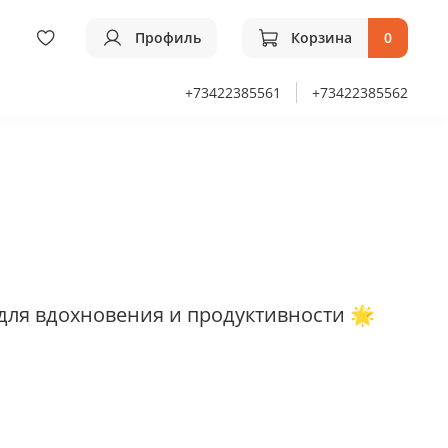
Профиль
Корзина
0
+73422385561
+73422385562
для вдохновения и продуктивности 🌟