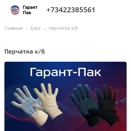
+73422385561
Главная
Блог
перчатка х/б
перчатка х/б